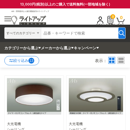
13,000円(税別)以上のご購入で送料無料(一部地域を除く)
LED・照明器具なら
激安通販販売のライトアップ
0
0
ログイン
お見積り
カート
すべてのカテゴリー
カテゴリーから選ぶ
メーカーから選ぶ
キャンペーン
表示：
絞り込み
13
大光電機
大光電機
詳細はこちら
詳細はこちら
シーリング
シーリング