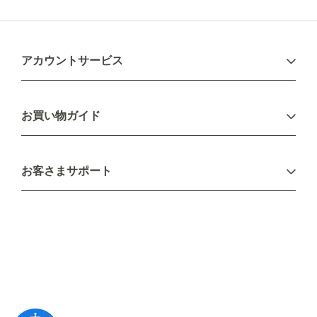
アカウントサービス
ログイン
お買い物ガイド
新規会員登録
お支払い方法
お客さまサポート
配送について
不良品・返品について
キャンセル・変更について
ご注文方法について
お見積り
ご注文フォーム
FAXのご注文・お見積り
メーカー保証・アフターケア
お問い合わせ
コラム