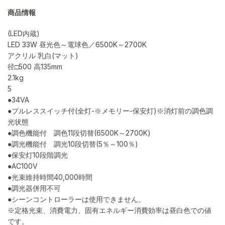
商品情報
(LED内蔵)
LED 33W 昼光色～電球色／6500K～2700K
アクリル 乳白(マット)
径□500 高135mm
2.1kg
5
●34VA
●プルレススイッチ付(全灯-※メモリー-保安灯)※消灯前の調色調
光状態
●調色機能付 調色11段切替(6500K～2700K)
●調光機能付 調光10段切替(5％～100％)
●保安灯10段階調光
●AC100V
●光束維持時間40,000時間
●調光器併用不可
●シーンコントローラーは使用できません。
※定格光束、消費電力、固有エネルギー消費効率は昼白色での値
です。