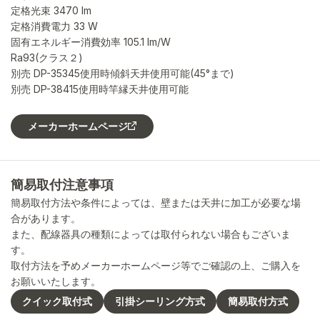
定格光束 3470 lm
定格消費電力 33 W
固有エネルギー消費効率 105.1 lm/W
Ra93(クラス２)
別売 DP-35345使用時傾斜天井使用可能(45°まで)
別売 DP-38415使用時竿縁天井使用可能
メーカーホームページ
簡易取付注意事項
簡易取付方法や条件によっては、壁または天井に加工が必要な場
合があります。
また、配線器具の種類によっては取付られない場合もございま
す。
取付方法を予めメーカーホームページ等でご確認の上、ご購入を
お願いいたします。
クイック取付式
引掛シーリング方式
簡易取付方式