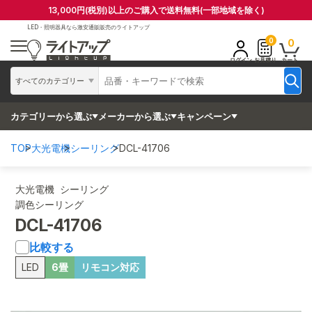
13,000円(税別)以上のご購入で送料無料(一部地域を除く)
LED・照明器具なら
激安通販販売のライトアップ
0
0
ログイン
お見積り
カート
すべてのカテゴリー
カテゴリーから選ぶ
メーカーから選ぶ
キャンペーン
TOP
大光電機
シーリング
DCL-41706
大光電機 シーリング
調色シーリング
DCL-41706
比較する
LED
6畳
リモコン対応