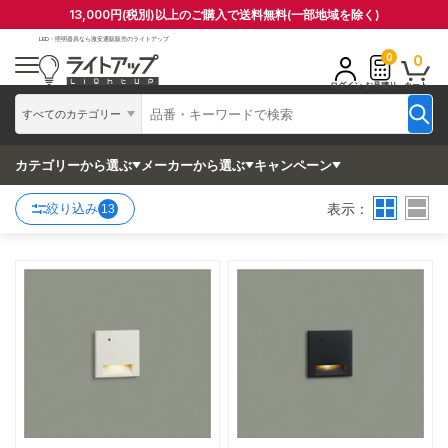
13,000円(税別)以上のご購入で送料無料(一部地域を除く)
LED・照明器具なら
激安通販販売のライトアップ
0
0
ログイン
お見積り
カート
すべてのカテゴリー
カテゴリーから選ぶ
メーカーから選ぶ
キャンペーン
表示：
絞り込み
13