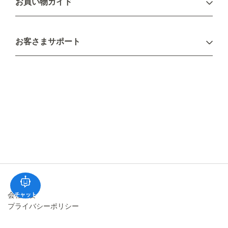
お買い物ガイド
新規会員登録
お支払い方法
お客さまサポート
配送について
不良品・返品について
キャンセル・変更について
ご注文方法について
お見積り
ご注文フォーム
FAXのご注文・お見積り
メーカー保証・アフターケア
お問い合わせ
コラム
会社概要
チャット
プライバシーポリシー
特定商取引法に基づく表記