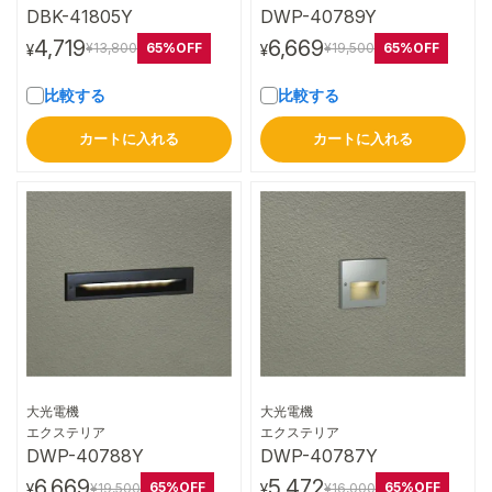
DBK-41805Y
DWP-40789Y
4,719
6,669
65%OFF
65%OFF
¥13,800
¥19,500
¥
¥
比較する
比較する
カートに入れる
カートに入れる
大光電機
大光電機
詳細はこちら
詳細はこちら
エクステリア
エクステリア
DWP-40788Y
DWP-40787Y
6,669
5,472
65%OFF
65%OFF
¥19,500
¥16,000
¥
¥