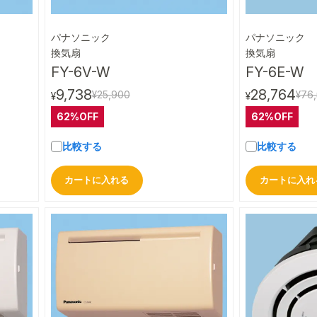
パナソニック
パナソニック
ビュー
クイックビュー
換気扇
換気扇
FY-6V-W
FY-6E-W
9,738
28,764
¥25,900
¥76
¥
¥
62%OFF
62%OFF
比較する
比較する
カートに入れる
カートに入れ