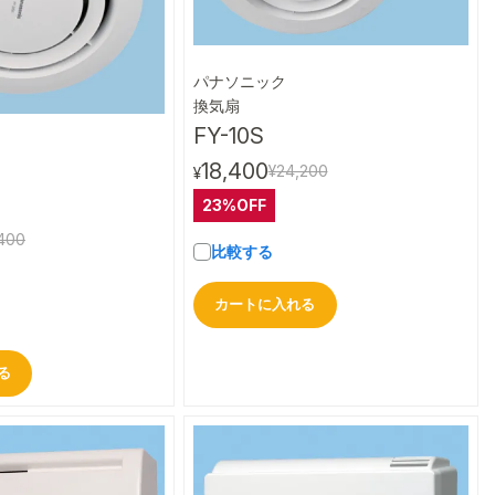
パナソニック
クイックビュー
換気扇
FY-10S
クイックビュー
18,400
¥24,200
¥
23%OFF
400
比較する
カートに入れる
る