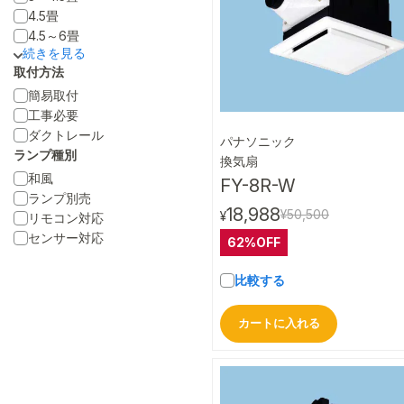
4.5畳
4.5～6畳
取付方法
簡易取付
工事必要
ダクトレール
パナソニック
ランプ種別
クイック
換気扇
和風
FY-8R-W
ランプ別売
18,988
¥50,500
¥
リモコン対応
センサー対応
62%OFF
比較する
カートに入れる