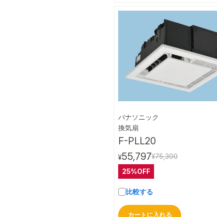
パナソニック
クイック
換気扇
F-PLL20
55,797
¥75,300
¥
25%OFF
比較する
カートに入れる