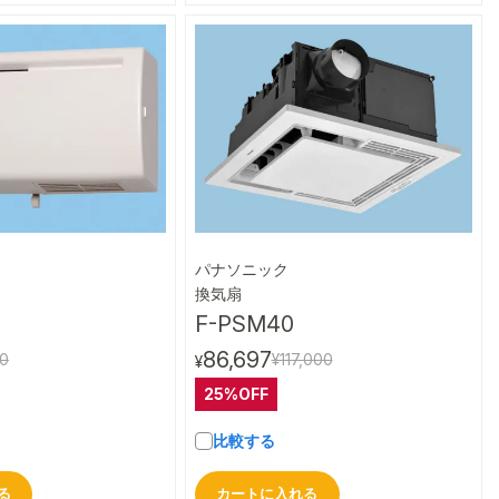
パナソニック
クイックビュー
クイックビュー
換気扇
F-PSM40
86,697
00
¥117,000
¥
25%OFF
比較する
る
カートに入れる