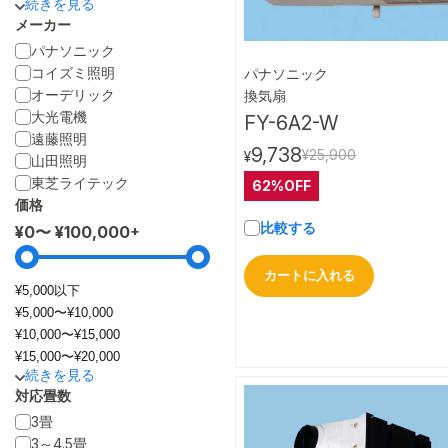
メーカー
パナソニック
コイズミ照明
パナソニック
クイック
オーデリック
換気扇
大光電機
FY-6A2-W
遠藤照明
9,738
¥25,900
¥
山田照明
東芝ライテック
62%OFF
価格
比較する
¥
0
〜 ¥
100,000
カートに入れる
¥5,000以下
¥5,000〜¥10,000
¥10,000〜¥15,000
¥15,000〜¥20,000
対応畳数
3畳
3～4.5畳