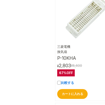
三菱電機
クイック
換気扇
P-10KHA
2,803
¥8,600
¥
67%OFF
比較する
カートに入れる