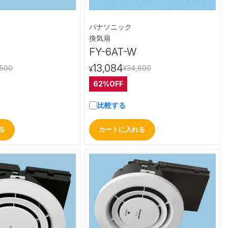
パナソニック
クイックビュー
クイックビュー
換気扇
FY-6AT-W
13,084
,500
¥34,800
¥
62%OFF
比較する
る
カートに入れる