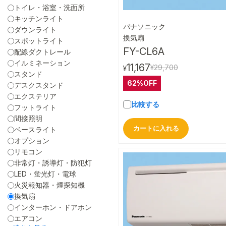
トイレ・浴室・洗面所
キッチンライト
パナソニック
ダウンライト
クイック
換気扇
スポットライト
FY-CL6A
配線ダクトレール
イルミネーション
11,167
¥29,700
¥
スタンド
62%OFF
デスクスタンド
エクステリア
比較する
フットライト
間接照明
カートに入れる
ベースライト
オプション
リモコン
非常灯・誘導灯・防犯灯
LED・蛍光灯・電球
火災報知器・煙探知機
換気扇
インターホン・ドアホン
エアコン