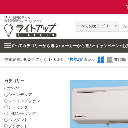
LED・照明器具なら
激安通販販売のライトアップ
すべてのカテゴリー
カテゴリーから選ぶ
メーカーから選ぶ
キャンペーン
お
すべて
検索結果5400件 のうち 1～60件
"換気扇"
表示：
並び順
カテゴリー
すべて
シャンデリア
シーリングファン
シーリング
小型シーリング
ペンダント
ブラケット