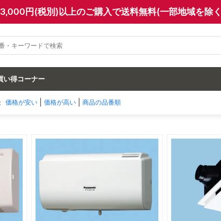
13,000円(税別)以上のご購入で送料無料(一部地域を除く
買い得コーナー
：
|
|
価格が安い
価格が高い
商品の品番順