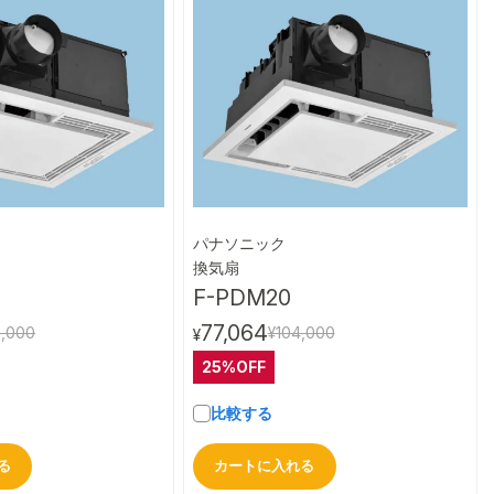
パナソニック
クイックビュー
クイックビュー
換気扇
F-PDM20
77,064
6,000
¥104,000
¥
25%OFF
比較する
る
カートに入れる