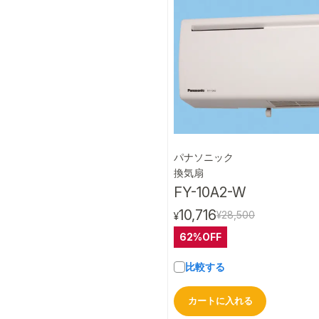
パナソニック
クイック
換気扇
FY-10A2-W
10,716
¥28,500
¥
62%OFF
比較する
カートに入れる