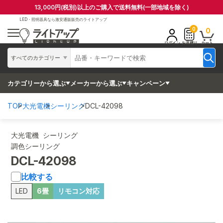
13,000円(税別)以上のご購入で送料無料(一部地域を除く)
LED・照明器具なら
激安通販販売のライトアップ
0
0
ログイン
お見積り
カート
すべてのカテゴリー
カテゴリーから選ぶ
メーカーから選ぶ
キャンペーン
TOP
大光電機
シーリング
DCL-42098
大光電機 シーリング
調色シーリング
DCL-42098
比較する
LED
6畳
リモコン対応