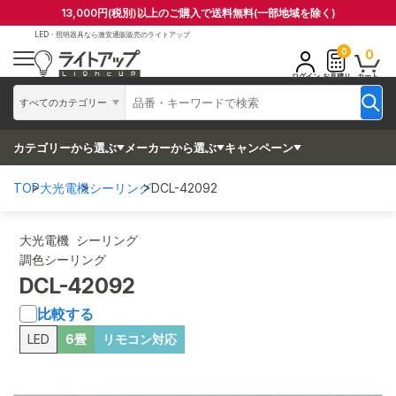
13,000円(税別)以上のご購入で送料無料(一部地域を除く)
LED・照明器具なら
激安通販販売のライトアップ
0
0
ログイン
お見積り
カート
すべてのカテゴリー
カテゴリーから選ぶ
メーカーから選ぶ
キャンペーン
TOP
大光電機
シーリング
DCL-42092
大光電機 シーリング
調色シーリング
DCL-42092
比較する
LED
6畳
リモコン対応