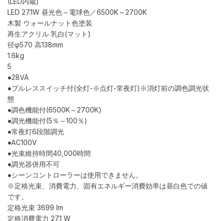
(LED内蔵)
LED 27.1W 昼光色～電球色／6500K～2700K
木製 ウォールナット色塗装
再生アクリル 乳白(マット)
径φ570 高138mm
1.6kg
5
●28VA
●プルレススイッチ付(全灯-※点灯-常夜灯)※消灯前の調色調光状
態
●調色機能付(6500K～2700K)
●調光機能付(5％～100％)
●常夜灯6段階調光
●AC100V
●光束維持時間40,000時間
●調光器併用不可
●シーンコントローラーは使用できません。
※定格光束、消費電力、固有エネルギー消費効率は昼白色での値
です。
定格光束 3699 lm
定格消費電力 27.1 W