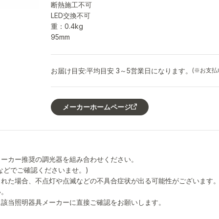
断熱施工不可
LED交換不可
重：0.4kg
95mm
お届け目安:
平均目安 3～5営業日になります。
(※お支
メーカーホームページ
メーカー推奨の調光器を組み合わせください。
などでご確認くださいませ。)
された場合、不点灯や点滅などの不具合症状が出る可能性がございます
い。
に該当照明器具メーカーに直接ご確認をお願いします。