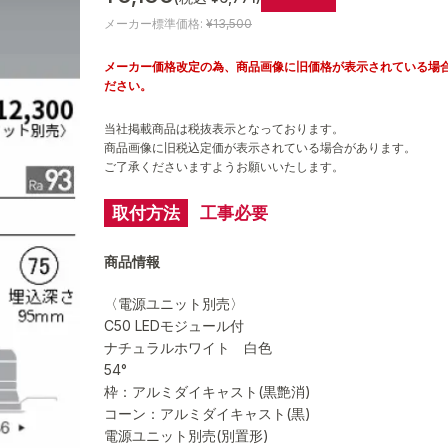
メーカー標準価格:
¥13,500
メーカー価格改定の為、商品画像に旧価格が表示されている場
ださい。
当社掲載商品は税抜表示となっております。
商品画像に旧税込定価が表示されている場合があります。
ご了承くださいますようお願いいたします。
取付方法
工事必要
商品情報
〈電源ユニット別売〉
C50 LEDモジュール付
ナチュラルホワイト 白色
54°
枠：アルミダイキャスト(黒艶消)
コーン：アルミダイキャスト(黒)
電源ユニット別売(別置形)