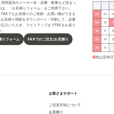
。照明器具のメーカー名・品番・数量など決まっ
方は、「お見積りフォーム」をご利用下さい。
、FAXでもお見積りのご依頼・お買い物ができま
02
03
0
AXお見積り用紙をダウンロード・印刷して、必要
09
10
1
ご記入いただき、ライトアップまでFAXをお送り
い。
16
17
1
積りフォーム
FAXでのご注文/お見積り
23
24
2
30
31
色は定休日
お客さまサポート
ご注文方法について
お見積り