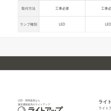
取付方法
工事必要
工事
ランプ種別
LED
LE
LED・照明器具なら
ライ
激安通販販売のライトアップ
ライト