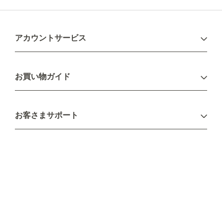
アカウントサービス
ログイン
お買い物ガイド
新規会員登録
お支払い方法
お客さまサポート
配送について
不良品・返品について
キャンセル・変更について
ご注文方法について
お見積り
ご注文フォーム
FAXのご注文・お見積り
メーカー保証・アフターケア
お問い合わせ
コラム