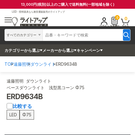
13,000円(税別)以上のご購入で送料無料(一部地域を除く)
LED・照明器具なら
激安通販販売のライトアップ
0
0
ログイン
お見積り
カート
すべてのカテゴリー
カテゴリーから選ぶ
メーカーから選ぶ
キャンペーン
TOP
遠藤照明
ダウンライト
ERD9634B
遠藤照明 ダウンライト
ベースダウンライト 浅型黒コーン Φ75
ERD9634B
比較する
LED
Φ75