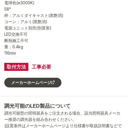
電球色(e3000K)
58°
枠：アルミダイキャスト(黒艶消)
コーン：アルミ(黒艶消)
電源ユニット別売(別置形)
LED交換不可
断熱施工不可
重：0.4kg
116mm
取付方法
工事必要
メーカーホームページ
調光可能のLED製品について
調光可能型の照明器具をご注文される場合、該当照明器具メーカ
ー推奨の調光器を組み合わせください。
(設置条件はメーカーホームページより仕様書や取扱説明書などで