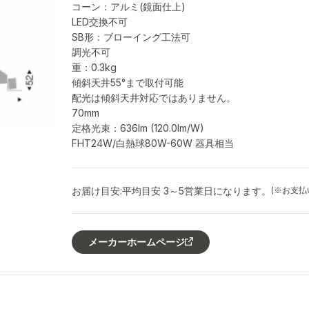
コーン：アルミ(鏡面仕上)
LED交換不可
SB形：ブローイング工法可
調光不可
重：0.3kg
傾斜天井55°まで取付可能
配光は傾斜天井対応ではありません。
70mm
定格光束：636lm (120.0lm/W)
FHT24W/白熱球80W-60W 器具相当
お届け目安:
平均目安 3～5営業日になります。
(※お支
メーカーホームページ