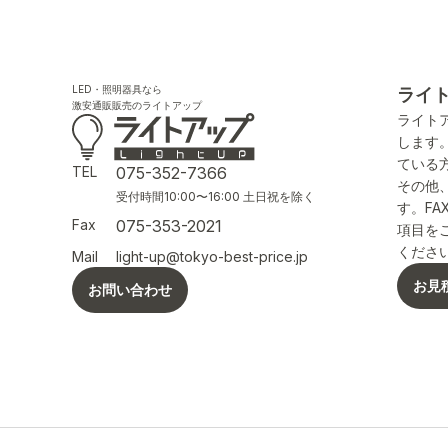
LED・照明器具なら
ライ
激安通販販売のライトアップ
ライト
します
ている
TEL
075-352-7366
その他
受付時間10:00〜16:00 土日祝を除く
す。F
Fax
075-353-2021
項目を
くださ
Mail
light-up@tokyo-best-price.jp
お見
お問い合わせ