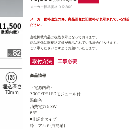
メーカー標準価格:
¥12,800
メーカー価格改定の為、商品画像に旧価格が表示されている場
ださい。
当社掲載商品は税抜表示となっております。
商品画像に旧税込定価が表示されている場合があります。
ご了承くださいますようお願いいたします。
取付方法
工事必要
商品情報
〈電源内蔵〉
700TYPE LEDモジュール付
温白色
消費電力 5.3W
68°
■非調光タイプ
枠：アルミ(白艶消)