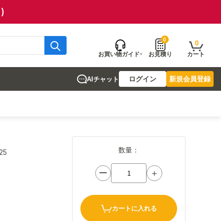
)
0
0
お買い物ガイド
お見積り
カート
ログイン
新規会員登録
AIチャット
数量：
25
ー
＋
カートに入れる