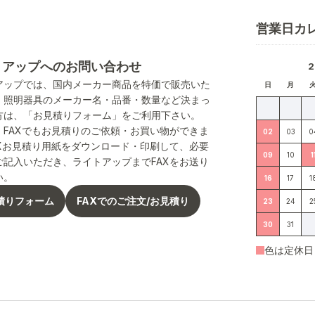
営業日カ
トアップへのお問い合わせ
アップでは、国内メーカー商品を特価で販売いた
日
月
。照明器具のメーカー名・品番・数量など決まっ
方は、「お見積りフォーム」をご利用下さい。
、FAXでもお見積りのご依頼・お買い物ができま
02
03
0
AXお見積り用紙をダウンロード・印刷して、必要
09
10
1
ご記入いただき、ライトアップまでFAXをお送り
い。
16
17
1
積りフォーム
FAXでのご注文/お見積り
23
24
2
30
31
色は定休日