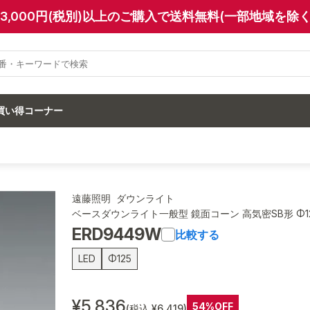
13,000円(税別)以上のご購入で送料無料(一部地域を除く
買い得コーナー
遠藤照明 ダウンライト
ベースダウンライト一般型 鏡面コーン 高気密SB形 Φ1
ERD9449W
比較する
LED
Φ125
¥5,836
54%OFF
(税込 ¥6,419)