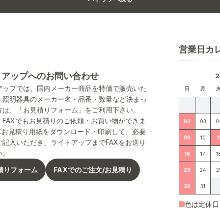
営業日カ
トアップへのお問い合わせ
アップでは、国内メーカー商品を特価で販売いた
日
月
。照明器具のメーカー名・品番・数量など決まっ
方は、「お見積りフォーム」をご利用下さい。
、FAXでもお見積りのご依頼・お買い物ができま
02
03
0
AXお見積り用紙をダウンロード・印刷して、必要
09
10
1
ご記入いただき、ライトアップまでFAXをお送り
い。
16
17
1
積りフォーム
FAXでのご注文/お見積り
23
24
2
30
31
色は定休日