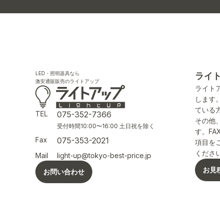
LED・照明器具なら
ライ
激安通販販売のライトアップ
ライト
します
ている
TEL
075-352-7366
その他
受付時間10:00〜16:00 土日祝を除く
す。F
Fax
075-353-2021
項目を
くださ
Mail
light-up@tokyo-best-price.jp
お見
お問い合わせ