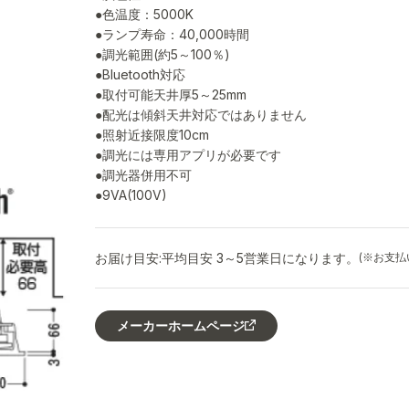
●色温度：5000K
●ランプ寿命：40,000時間
●調光範囲(約5～100％)
●Bluetooth対応
●取付可能天井厚5～25mm
●配光は傾斜天井対応ではありません
●照射近接限度10cm
●調光には専用アプリが必要です
●調光器併用不可
●9VA(100V)
お届け目安:
平均目安 3～5営業日になります。
(※お支
メーカーホームページ