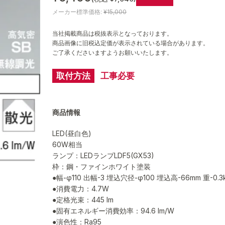
メーカー標準価格:
¥15,000
当社掲載商品は税抜表示となっております。
商品画像に旧税込定価が表示されている場合があります。
ご了承くださいますようお願いいたします。
取付方法
工事必要
商品情報
LED(昼白色)
60W相当
ランプ：LEDランプLDF5(GX53)
枠：鋼・ファインホワイト塗装
●幅-φ110 出幅-3 埋込穴径-φ100 埋込高-66mm 重-0.3
●消費電力：4.7W
●定格光束：445 lm
●固有エネルギー消費効率：94.6 lm/W
●演色性：Ra95