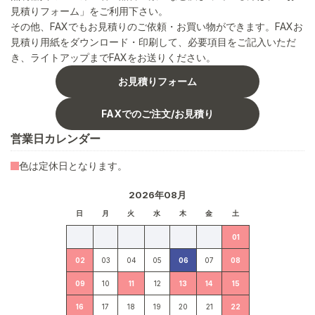
見積りフォーム」をご利用下さい。
その他、FAXでもお見積りのご依頼・お買い物ができます。FAXお
見積り用紙をダウンロード・印刷して、必要項目をご記入いただ
き、ライトアップまでFAXをお送りください。
お見積りフォーム
FAXでのご注文/お見積り
営業日カレンダー
色は定休日となります。
2026年08月
日
月
火
水
木
金
土
01
02
03
04
05
06
07
08
09
10
11
12
13
14
15
16
17
18
19
20
21
22