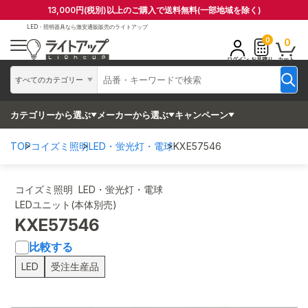
13,000円(税別)以上のご購入で送料無料(一部地域を除く)
LED・照明器具なら
激安通販販売のライトアップ
0
0
ログイン
お見積り
カート
すべてのカテゴリー
カテゴリーから選ぶ
メーカーから選ぶ
キャンペーン
TOP
コイズミ照明
LED・蛍光灯・電球
KXE57546
コイズミ照明 LED・蛍光灯・電球
LEDユニット(本体別売)
KXE57546
比較する
LED
受注生産品