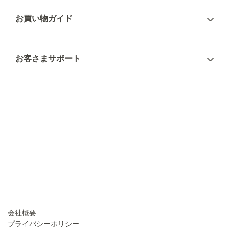
ログイン
お買い物ガイド
新規会員登録
お支払い方法
お客さまサポート
配送について
不良品・返品について
キャンセル・変更について
ご注文方法について
お見積り
ご注文フォーム
FAXのご注文・お見積り
メーカー保証・アフターケア
お問い合わせ
コラム
会社概要
プライバシーポリシー