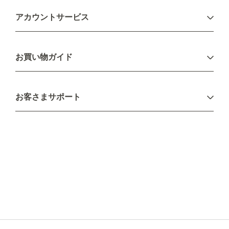
アカウントサービス
ログイン
お買い物ガイド
新規会員登録
お支払い方法
お客さまサポート
配送について
不良品・返品について
キャンセル・変更について
ご注文方法について
お見積り
ご注文フォーム
FAXのご注文・お見積り
メーカー保証・アフターケア
お問い合わせ
コラム