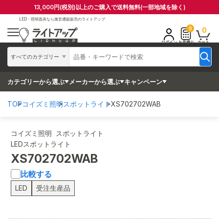
13,000円(税別)以上のご購入で送料無料(一部地域を除く)
LED・照明器具なら
激安通販販売のライトアップ
0
0
ログイン
お見積り
カート
すべてのカテゴリー
カテゴリーから選ぶ
メーカーから選ぶ
キャンペーン
TOP
コイズミ照明
スポットライト
XS702702WAB
コイズミ照明 スポットライト
LEDスポットライト
XS702702WAB
比較する
LED
受注生産品