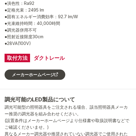
●演色性：Ra92
●定格光束：2495 lm
●固有エネルギー消費効率：92.7 lm/W
●光束維持時間：40,000時間
●調光器併用不可
●照射近接限度30cm
●28VA(100V)
取付方法
ダクトレール
メーカーホームページ
調光可能のLED製品について
調光可能型の照明器具をご注文される場合、該当照明器具メーカ
ー推奨の調光器を組み合わせください。
(設置条件はメーカーホームページより仕様書や取扱説明書などで
ご確認くださいませ。)
異なるメーカー調光器や推奨されていない調光器でご使用された