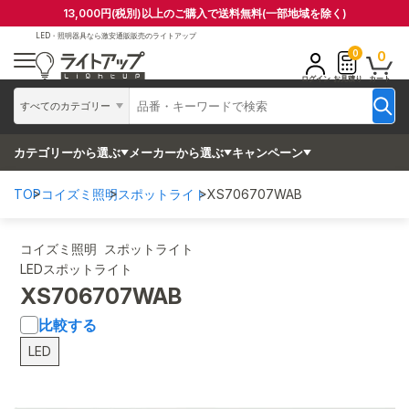
13,000円(税別)以上のご購入で送料無料(一部地域を除く)
LED・照明器具なら
激安通販販売のライトアップ
0
0
ログイン
お見積り
カート
すべてのカテゴリー
カテゴリーから選ぶ
メーカーから選ぶ
キャンペーン
TOP
コイズミ照明
スポットライト
XS706707WAB
コイズミ照明 スポットライト
LEDスポットライト
XS706707WAB
比較する
LED