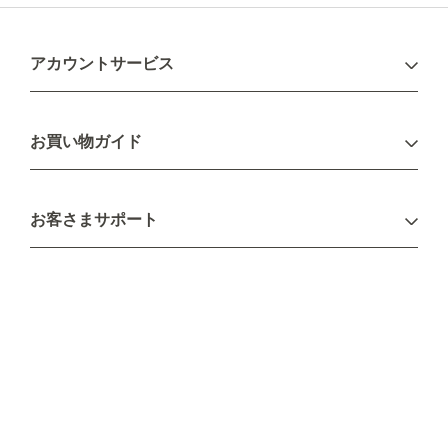
アカウントサービス
ログイン
お買い物ガイド
新規会員登録
お支払い方法
お客さまサポート
配送について
不良品・返品について
キャンセル・変更について
ご注文方法について
お見積り
ご注文フォーム
FAXのご注文・お見積り
メーカー保証・アフターケア
お問い合わせ
コラム