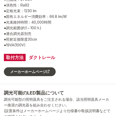
●演色性：Ra92
●定格光束：1230 lm
●固有エネルギー消費効率：66.8 lm/W
●光束維持時間：40,000時間
●調光範囲(約1～100％)
●適合調光器別売
●照射近接限度30cm
●19VA(100V)
取付方法
ダクトレール
メーカーホームページ
調光可能のLED製品について
調光可能型の照明器具をご注文される場合、該当照明器具メーカ
ー推奨の調光器を組み合わせください。
(設置条件はメーカーホームページより仕様書や取扱説明書などで