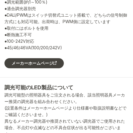
●調光範囲(約1～100％)
●適合調光器別売
●DALI/PWMはスイッチ切替式ユニット搭載で、どちらの信号制御
方式にも対応可能。出荷時は、PWM側に設定しています
●取付にはボルトを使用
●断熱施工不可
●100-242V対応
●45/46/46VA(100/200/242V)
メーカーホームページ
調光可能のLED製品について
調光可能型の照明器具をご注文される場合、該当照明器具メーカ
ー推奨の調光器を組み合わせください。
(設置条件はメーカーホームページより仕様書や取扱説明書などで
ご確認くださいませ。)
異なるメーカー調光器や推奨されていない調光器でご使用された
場合、不点灯や点滅などの不具合症状が出る可能性がございま