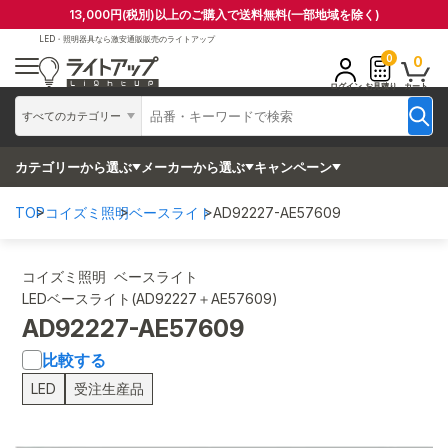
13,000円(税別)以上のご購入で送料無料(一部地域を除く)
LED・照明器具なら
激安通販販売のライトアップ
0
0
ログイン
お見積り
カート
すべてのカテゴリー
カテゴリーから選ぶ
メーカーから選ぶ
キャンペーン
TOP
コイズミ照明
ベースライト
AD92227-AE57609
コイズミ照明 ベースライト
LEDベースライト(AD92227＋AE57609)
AD92227-AE57609
比較する
LED
受注生産品