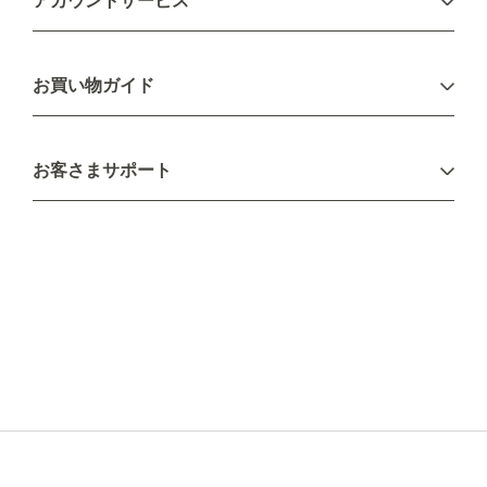
アカウントサービス
ログイン
お買い物ガイド
新規会員登録
お支払い方法
お客さまサポート
配送について
不良品・返品について
キャンセル・変更について
ご注文方法について
お見積り
ご注文フォーム
FAXのご注文・お見積り
メーカー保証・アフターケア
お問い合わせ
コラム