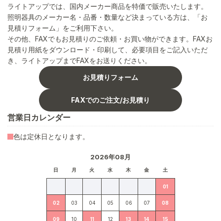
ライトアップでは、国内メーカー商品を特価で販売いたします。
照明器具のメーカー名・品番・数量など決まっている方は、「お
見積りフォーム」をご利用下さい。
その他、FAXでもお見積りのご依頼・お買い物ができます。FAXお
見積り用紙をダウンロード・印刷して、必要項目をご記入いただ
き、ライトアップまでFAXをお送りください。
お見積りフォーム
FAXでのご注文/お見積り
営業日カレンダー
色は定休日となります。
2026年08月
日
月
火
水
木
金
土
01
02
03
04
05
06
07
08
09
10
11
12
13
14
15