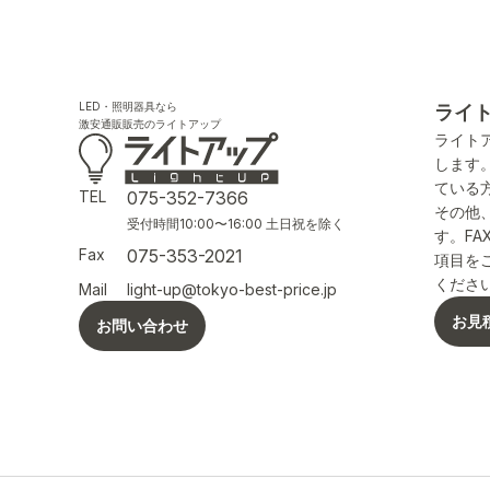
LED・照明器具なら
ライ
激安通販販売のライトアップ
ライト
します
ている
TEL
075-352-7366
その他
受付時間10:00〜16:00 土日祝を除く
す。F
Fax
075-353-2021
項目を
くださ
Mail
light-up@tokyo-best-price.jp
お見
お問い合わせ