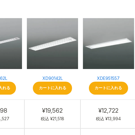
62L
XD90142L
XDE951557
入れる
カートに入れる
カートに入れる
298
¥19,562
¥12,722
,527
税込 ¥21,518
税込 ¥13,994