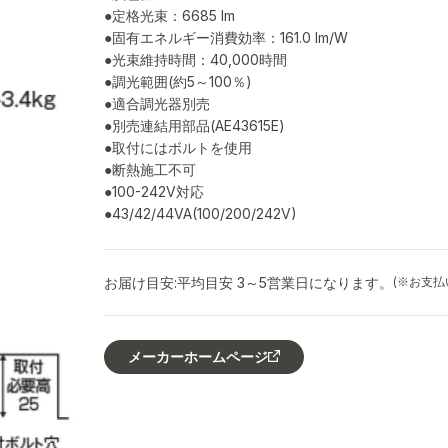
●定格光束：6685 lm
●固有エネルギー消費効率：161.0 lm/W
●光束維持時間：40,000時間
●調光範囲(約5～100％)
●適合調光器別売
●別売連結用部品(AE43615E)
●取付にはボルトを使用
●断熱施工不可
●100-242V対応
●43/42/44VA(100/200/242V)
お届け目安:
平均目安 3～5営業日になります。
(※お支
メーカーホームページ