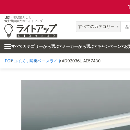
LED・照明器具なら
激安通販販売のライトアップ
すべてのカテゴリー
カテゴリーから選ぶ
メーカーから選ぶ
キャンペーン
お
すべて
TOP
コイズミ照明
ベースライト
AD92036L-AE57480