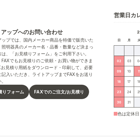
営業日カ
トアップへのお問い合わせ
アップでは、国内メーカー商品を特価で販売いた
日
月
。照明器具のメーカー名・品番・数量など決まっ
方は、「お見積りフォーム」をご利用下さい。
、FAXでもお見積りのご依頼・お買い物ができま
02
03
0
AXお見積り用紙をダウンロード・印刷して、必要
09
10
1
ご記入いただき、ライトアップまでFAXをお送り
い。
16
17
1
積りフォーム
FAXでのご注文/お見積り
23
24
2
30
31
色は定休日