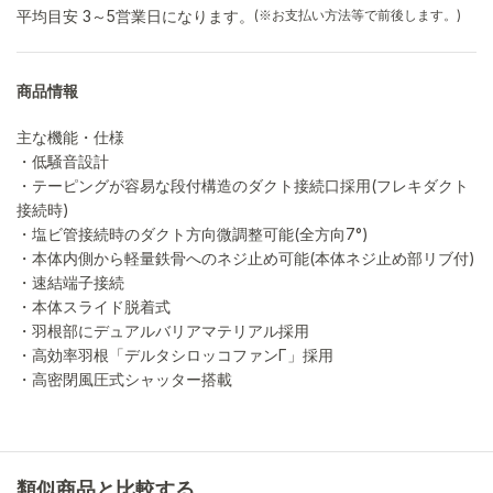
平均目安 3～5営業日になります。
(※お支払い方法等で前後します。)
商品情報
主な機能・仕様
・低騒音設計
・テーピングが容易な段付構造のダクト接続口採用(フレキダクト
接続時)
・塩ビ管接続時のダクト方向微調整可能(全方向7°)
・本体内側から軽量鉄骨へのネジ止め可能(本体ネジ止め部リブ付)
・速結端子接続
・本体スライド脱着式
・羽根部にデュアルバリアマテリアル採用
・高効率羽根「デルタシロッコファンΓ」採用
・高密閉風圧式シャッター搭載
類似商品と比較する