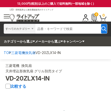
13,000円(税別)以上のご購入で送料無料(一部地域を除く)
LED・照明器具なら
激安通販販売のライトアップ
0
0
ログイン
お見積り
カート
すべてのカテゴリー
カテゴリーから選ぶ
メーカーから選ぶ
キャンペーン
TOP
三菱電機
換気扇
VD-20ZLX14-IN
三菱電機 換気扇
天井埋込形換気扇 グリル別売タイプ
VD-20ZLX14-IN
比較する