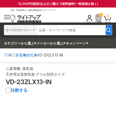
13,000円(税別)以上のご購入で送料無料(一部地域を除く)
LED・照明器具なら
激安通販販売のライトアップ
0
0
ログイン
お見積り
カート
すべてのカテゴリー
カテゴリーから選ぶ
メーカーから選ぶ
キャンペーン
TOP
三菱電機
換気扇
VD-23ZLX13-IN
三菱電機 換気扇
天井埋込形換気扇 グリル別売タイプ
VD-23ZLX13-IN
比較する