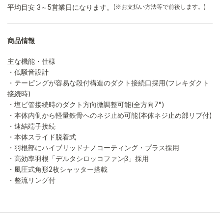
平均目安 3～5営業日になります。
(※お支払い方法等で前後します。)
商品情報
主な機能・仕様
・低騒音設計
・テーピングが容易な段付構造のダクト接続口採用(フレキダクト
接続時)
・塩ビ管接続時のダクト方向微調整可能(全方向7°)
・本体内側から軽量鉄骨へのネジ止め可能(本体ネジ止め部リブ付)
・速結端子接続
・本体スライド脱着式
・羽根部にハイブリッドナノコーティング・プラス採用
・高効率羽根「デルタシロッコファンβ」採用
・風圧式角形2枚シャッター搭載
・整流リング付