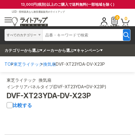
13,000円(税別)以上のご購入で送料無料(一部地域を除く)
LED・照明器具なら
激安通販販売のライトアップ
0
0
ログイン
お見積り
カート
すべてのカテゴリー
カテゴリーから選ぶ
メーカーから選ぶ
キャンペーン
TOP
東芝ライテック
換気扇
DVF-XT23YDA-DV-X23P
東芝ライテック 換気扇
インテリアパネルタイプ(DVF-XT23YDA+DV-X23P)
DVF-XT23YDA-DV-X23P
比較する