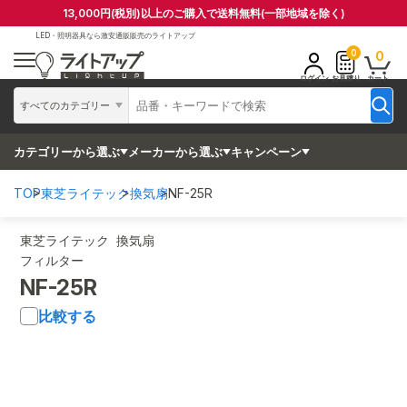
13,000円(税別)以上のご購入で送料無料(一部地域を除く)
LED・照明器具なら
激安通販販売のライトアップ
0
0
ログイン
お見積り
カート
すべてのカテゴリー
カテゴリーから選ぶ
メーカーから選ぶ
キャンペーン
TOP
東芝ライテック
換気扇
NF-25R
東芝ライテック 換気扇
フィルター
NF-25R
比較する