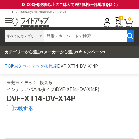
13,000円(税別)以上のご購入で送料無料(一部地域を除く)
LED・照明器具なら
激安通販販売のライトアップ
0
0
ログイン
お見積り
カート
すべてのカテゴリー
カテゴリーから選ぶ
メーカーから選ぶ
キャンペーン
TOP
東芝ライテック
換気扇
DVF-XT14-DV-X14P
東芝ライテック 換気扇
インテリアパネルタイプ(DVF-XT14+DV-X14P)
DVF-XT14-DV-X14P
比較する