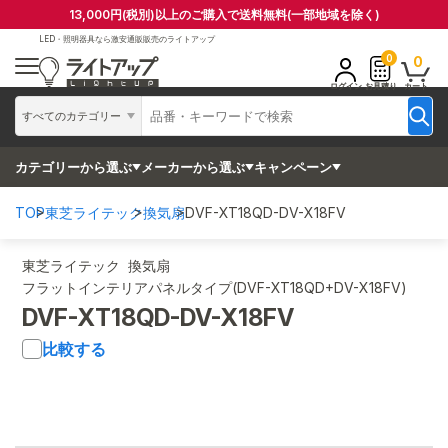
13,000円(税別)以上のご購入で送料無料(一部地域を除く)
LED・照明器具なら
激安通販販売のライトアップ
0
0
ログイン
お見積り
カート
すべてのカテゴリー
カテゴリーから選ぶ
メーカーから選ぶ
キャンペーン
TOP
東芝ライテック
換気扇
DVF-XT18QD-DV-X18FV
東芝ライテック 換気扇
フラットインテリアパネルタイプ(DVF-XT18QD+DV-X18FV)
DVF-XT18QD-DV-X18FV
比較する