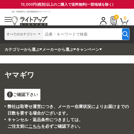
13,000円(税別)以上のご購入で送料無料(一部地域を除く)
LED・照明器具なら
激安通販販売のライトアップ
0
0
ログイン
お見積り
カート
すべてのカテゴリー
カテゴリーから選ぶ
メーカーから選ぶ
キャンペーン
ヤマギワ
ご確認下さい
弊社は取寄せ運営につき、メーカー在庫状況によりお届けまでの
日数を要する場合がございます。
キャンセル・返品条件につきましては、
ご注文前に
こちら
を必ずご確認下さい。