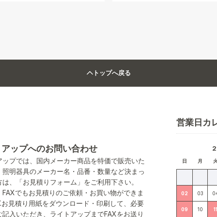
トップへ戻る
営業日カ
トアップへのお問い合わせ
アップでは、国内メーカー商品を特価で販売いた
日
月
。照明器具のメーカー名・品番・数量など決まっ
方は、「お見積りフォーム」をご利用下さい。
、FAXでもお見積りのご依頼・お買い物ができま
02
03
0
AXお見積り用紙をダウンロード・印刷して、必要
09
10
1
ご記入いただき、ライトアップまでFAXをお送り