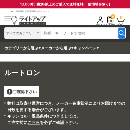
13,000円(税別)以上のご購入で送料無料(一部地域を除く)
LED・照明器具なら
激安通販販売のライトアップ
0
0
ログイン
お見積り
カート
すべてのカテゴリー
カテゴリーから選ぶ
メーカーから選ぶ
キャンペーン
ルートロン
ご確認下さい
弊社は取寄せ運営につき、メーカー在庫状況によりお届けまでの
日数を要する場合がございます。
キャンセル・返品条件につきましては、
ご注文前に
こちら
を必ずご確認下さい。