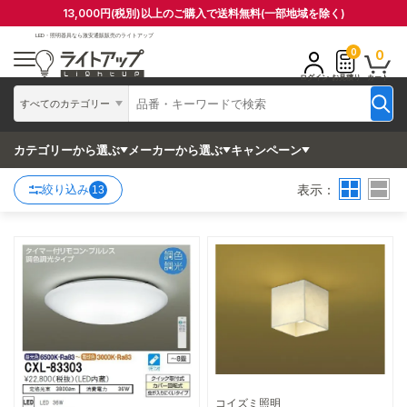
13,000円(税別)以上のご購入で送料無料(一部地域を除く)
LED・照明器具なら
激安通販販売のライトアップ
0
0
ログイン
お見積り
カート
すべてのカテゴリー
カテゴリーから選ぶ
メーカーから選ぶ
キャンペーン
表示：
絞り込み
13
コイズミ照明