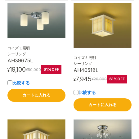
コイズミ照明
詳細はこちら
シーリング
コイズミ照明
AH39675L
詳細はこちら
シーリング
19,100
AH40518L
61%OFF
¥50,000
¥
7,945
61%OFF
¥20,800
¥
比較する
比較する
カートに入れる
カートに入れる