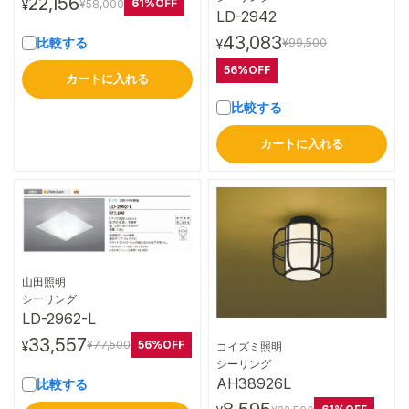
22,156
61%OFF
¥58,000
¥
LD-2942
43,083
比較する
¥99,500
¥
56%OFF
カートに入れる
比較する
カートに入れる
山田照明
詳細はこちら
シーリング
LD-2962-L
33,557
56%OFF
¥77,500
¥
コイズミ照明
詳細はこちら
シーリング
AH38926L
比較する