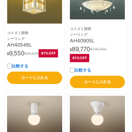
コイズミ照明
コイズミ照明
詳細はこちら
シーリング
詳細はこちら
シーリング
AH40905L
AH40548L
89,770
¥235,000
¥
9,550
61%OFF
¥25,000
¥
61%OFF
比較する
比較する
カートに入れる
カートに入れる