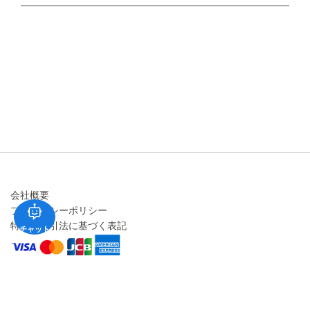
不良品・返品について
キャンセル・変更について
ご注文方法について
お見積り
ご注文フォーム
FAXのご注文・お見積り
メーカー保証・アフターケア
お問い合わせ
コラム
会社概要
プライバシーポリシー
特定商取引法に基づく表記
チャット
© 2026 Light UP