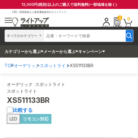
13,000円(税別)以上のご購入で送料無料(一部地域を除く)
LED・照明器具なら
激安通販販売のライトアップ
0
0
ログイン
お見積り
カート
すべてのカテゴリー
カテゴリーから選ぶ
メーカーから選ぶ
キャンペーン
TOP
オーデリック
スポットライト
XS511133BR
オーデリック スポットライト
スポットライト
XS511133BR
比較する
LED
リモコン対応