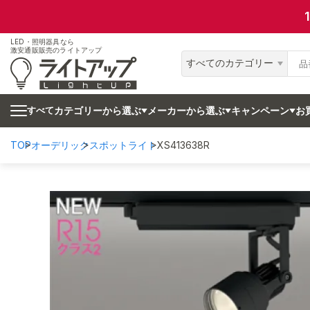
LED・照明器具なら
激安通販販売のライトアップ
すべてのカテゴリー
カテゴリーから選ぶ
メーカーから選ぶ
キャンペーン
お
すべて
TOP
オーデリック
スポットライト
XS413638R