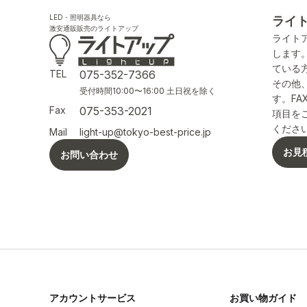
LED・照明器具なら
ライ
激安通販販売のライトアップ
ライト
します
ている
TEL
075-352-7366
その他
受付時間10:00〜16:00 土日祝を除く
す。F
Fax
075-353-2021
項目を
くださ
Mail
light-up@tokyo-best-price.jp
お見
お問い合わせ
アカウントサービス
お買い物ガイド