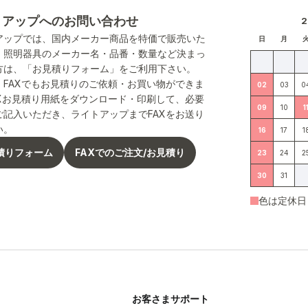
トアップへのお問い合わせ
アップでは、国内メーカー商品を特価で販売いた
日
月
。照明器具のメーカー名・品番・数量など決まっ
方は、「お見積りフォーム」をご利用下さい。
、FAXでもお見積りのご依頼・お買い物ができま
02
03
0
AXお見積り用紙をダウンロード・印刷して、必要
09
10
1
ご記入いただき、ライトアップまでFAXをお送り
い。
16
17
1
積りフォーム
FAXでのご注文/お見積り
23
24
2
30
31
色は定休日
お客さまサポート