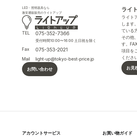
LED・照明器具なら
ライ
激安通販販売のライトアップ
ライト
します
ている
TEL
075-352-7366
その他
受付時間10:00〜16:00 土日祝を除く
す。F
Fax
075-353-2021
項目を
くださ
Mail
light-up@tokyo-best-price.jp
お見
お問い合わせ
アカウントサービス
お買い物ガイド