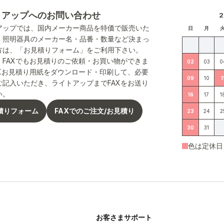
トアップへのお問い合わせ
アップでは、国内メーカー商品を特価で販売いた
日
月
。照明器具のメーカー名・品番・数量など決まっ
方は、「お見積りフォーム」をご利用下さい。
、FAXでもお見積りのご依頼・お買い物ができま
02
03
0
AXお見積り用紙をダウンロード・印刷して、必要
09
10
1
ご記入いただき、ライトアップまでFAXをお送り
い。
16
17
1
積りフォーム
FAXでのご注文/お見積り
23
24
2
30
31
色は定休日
お客さまサポート