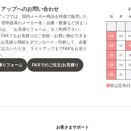
トアップへのお問い合わせ
アップでは、国内メーカー商品を特価で販売いた
日
月
。照明器具のメーカー名・品番・数量など決まっ
方は、「お見積りフォーム」をご利用下さい。
、FAXでもお見積りのご依頼・お買い物ができま
02
03
0
AXお見積り用紙をダウンロード・印刷して、必要
09
10
1
ご記入いただき、ライトアップまでFAXをお送り
い。
16
17
1
積りフォーム
FAXでのご注文/お見積り
23
24
2
30
31
色は定休日
お客さまサポート