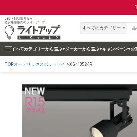
LED・照明器具なら
激安通販販売のライトアップ
すべてのカテゴリー
カテゴリーから選ぶ
メーカーから選ぶ
キャンペーン
お
すべて
TOP
オーデリック
スポットライト
XS413524R