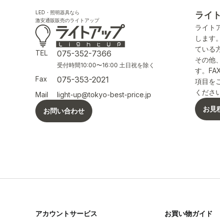
LED・照明器具なら
ライ
激安通販販売のライトアップ
ライト
します
ている
TEL
075-352-7366
その他
受付時間10:00〜16:00 土日祝を除く
す。F
Fax
075-353-2021
項目を
くださ
Mail
light-up@tokyo-best-price.jp
お見
お問い合わせ
アカウントサービス
お買い物ガイド