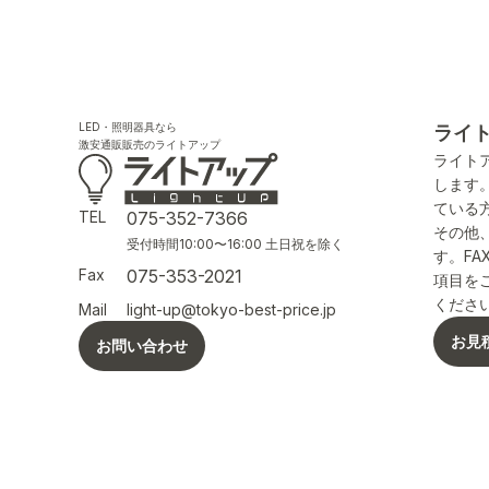
LED・照明器具なら
ライ
激安通販販売のライトアップ
ライト
します
ている
TEL
075-352-7366
その他
受付時間10:00〜16:00 土日祝を除く
す。F
Fax
075-353-2021
項目を
くださ
Mail
light-up@tokyo-best-price.jp
お見
お問い合わせ