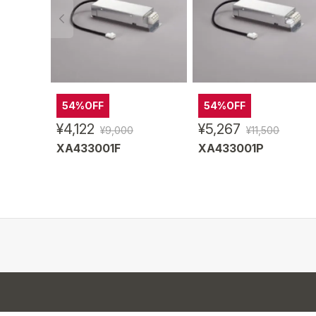
54%OFF
54%OFF
¥4,122
¥5,267
¥9,000
¥11,500
XA433001F
XA433001P