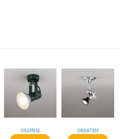
。
OS231512
OS047251