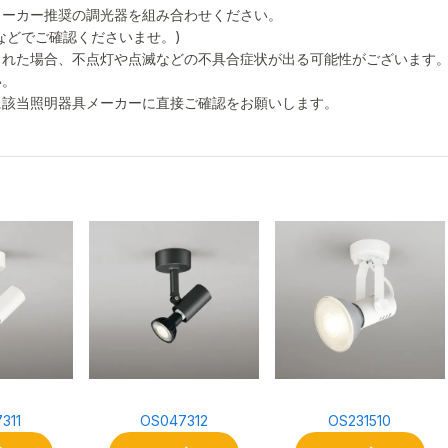
メーカー推奨の調光器を組み合わせください。
などでご確認くださいませ。)
された場合、不点灯や点滅などの不具合症状が出る可能性がございます
い。
に該当照明器具メーカーに直接ご確認をお願いします。
311
OS047312
OS231510