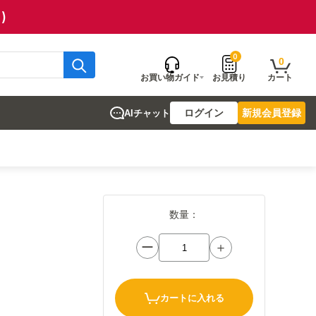
)
0
0
お買い物ガイド
お見積り
カート
ログイン
新規会員登録
AIチャット
数量：
ー
＋
カートに入れる