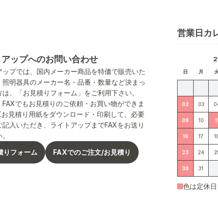
営業日カ
トアップへのお問い合わせ
アップでは、国内メーカー商品を特価で販売いた
日
月
。照明器具のメーカー名・品番・数量など決まっ
方は、「お見積りフォーム」をご利用下さい。
、FAXでもお見積りのご依頼・お買い物ができま
02
03
0
AXお見積り用紙をダウンロード・印刷して、必要
09
10
1
ご記入いただき、ライトアップまでFAXをお送り
い。
16
17
1
積りフォーム
FAXでのご注文/お見積り
23
24
2
30
31
色は定休日