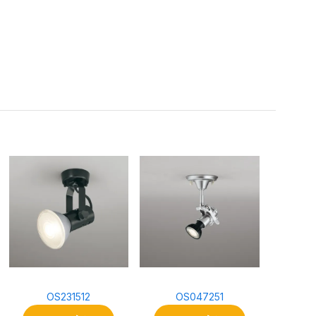
。
OS231512
OS047251