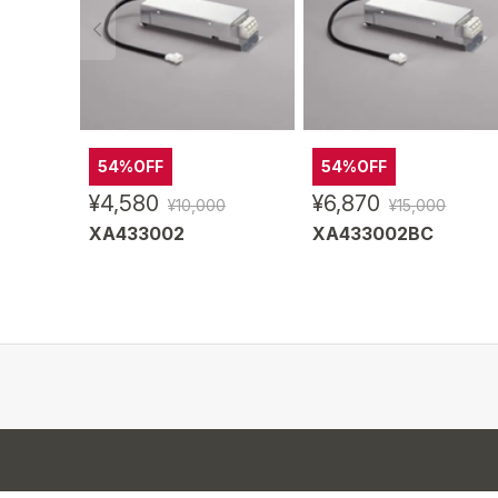
54%OFF
54%OFF
¥4,580
¥6,870
¥10,000
¥15,000
XA433002
XA433002BC