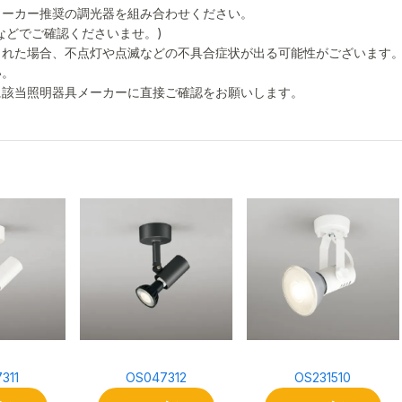
メーカー推奨の調光器を組み合わせください。
などでご確認くださいませ。)
された場合、不点灯や点滅などの不具合症状が出る可能性がございます
い。
に該当照明器具メーカーに直接ご確認をお願いします。
311
OS047312
OS231510