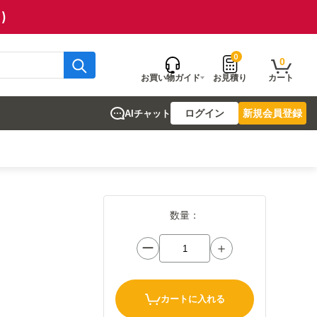
)
0
0
お買い物ガイド
お見積り
カート
ログイン
新規会員登録
AIチャット
数量：
ー
＋
カートに入れる