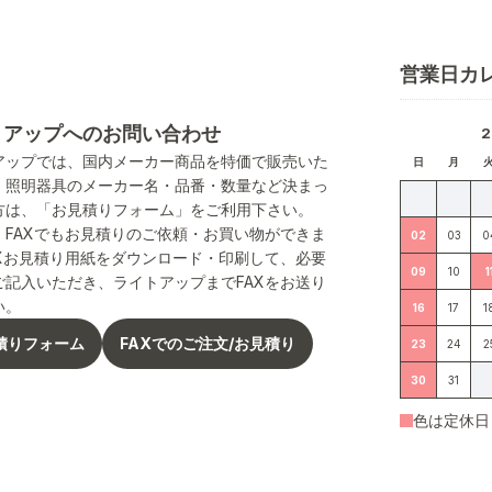
営業日カ
トアップへのお問い合わせ
アップでは、国内メーカー商品を特価で販売いた
日
月
。照明器具のメーカー名・品番・数量など決まっ
方は、「お見積りフォーム」をご利用下さい。
、FAXでもお見積りのご依頼・お買い物ができま
02
03
0
AXお見積り用紙をダウンロード・印刷して、必要
09
10
1
ご記入いただき、ライトアップまでFAXをお送り
い。
16
17
1
積りフォーム
FAXでのご注文/お見積り
23
24
2
30
31
色は定休日