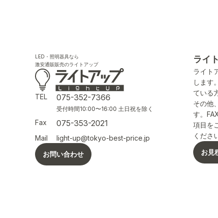
LED・照明器具なら
ライ
激安通販販売のライトアップ
ライト
します
ている
TEL
075-352-7366
その他
受付時間10:00〜16:00 土日祝を除く
す。F
Fax
075-353-2021
項目を
くださ
Mail
light-up@tokyo-best-price.jp
お見
お問い合わせ