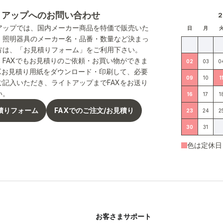
トアップへのお問い合わせ
アップでは、国内メーカー商品を特価で販売いた
日
月
。照明器具のメーカー名・品番・数量など決まっ
方は、「お見積りフォーム」をご利用下さい。
、FAXでもお見積りのご依頼・お買い物ができま
02
03
0
AXお見積り用紙をダウンロード・印刷して、必要
09
10
1
ご記入いただき、ライトアップまでFAXをお送り
い。
16
17
1
積りフォーム
FAXでのご注文/お見積り
23
24
2
30
31
色は定休日
お客さまサポート