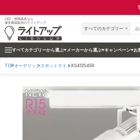
LED・照明器具なら
激安通販販売のライトアップ
すべてのカテゴリー
カテゴリーから選ぶ
メーカーから選ぶ
キャンペーン
お
すべて
TOP
オーデリック
スポットライト
XS412545R