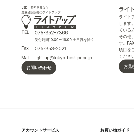
LED・照明器具なら
ライ
激安通販販売のライトアップ
ライト
します
ている
TEL
075-352-7366
その他
受付時間10:00〜16:00 土日祝を除く
す。F
Fax
075-353-2021
項目を
くださ
Mail
light-up@tokyo-best-price.jp
お見
お問い合わせ
アカウントサービス
お買い物ガイド