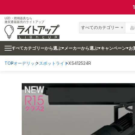
LED・照明器具なら
激安通販販売のライトアップ
すべてのカテゴリー
カテゴリーから選ぶ
メーカーから選ぶ
キャンペーン
お
すべて
TOP
オーデリック
スポットライト
XS412524R