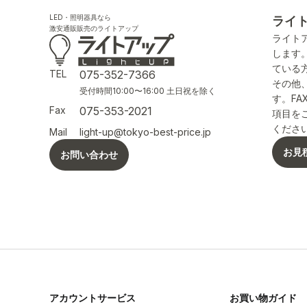
LED・照明器具なら
ライ
激安通販販売のライトアップ
ライト
します
ている
TEL
075-352-7366
その他
受付時間10:00〜16:00 土日祝を除く
す。F
Fax
075-353-2021
項目を
くださ
Mail
light-up@tokyo-best-price.jp
お見
お問い合わせ
アカウントサービス
お買い物ガイド