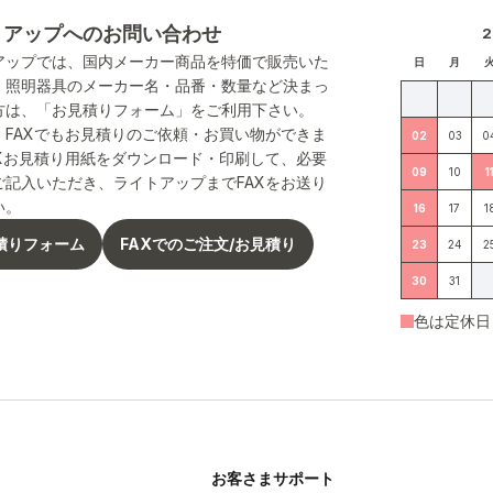
トアップへのお問い合わせ
アップでは、国内メーカー商品を特価で販売いた
日
月
。照明器具のメーカー名・品番・数量など決まっ
方は、「お見積りフォーム」をご利用下さい。
、FAXでもお見積りのご依頼・お買い物ができま
02
03
0
AXお見積り用紙をダウンロード・印刷して、必要
09
10
1
ご記入いただき、ライトアップまでFAXをお送り
い。
16
17
1
積りフォーム
FAXでのご注文/お見積り
23
24
2
30
31
色は定休日
お客さまサポート