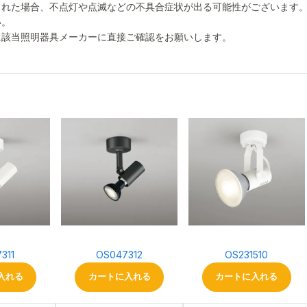
された場合、不点灯や点滅などの不具合症状が出る可能性がございます
い。
に該当照明器具メーカーに直接ご確認をお願いします。
311
OS047312
OS231510
入れる
カートに入れる
カートに入れる