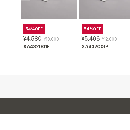
54%OFF
54%OFF
¥4,580
¥5,496
¥10,000
¥12,000
XA432001F
XA432001P