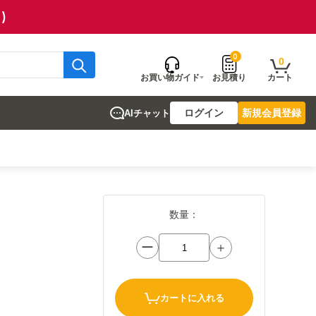
)
0
0
お買い物ガイド
お見積り
カート
ログイン
新規会員登録
AIチャット
数量：
ー
＋
カートに入れる