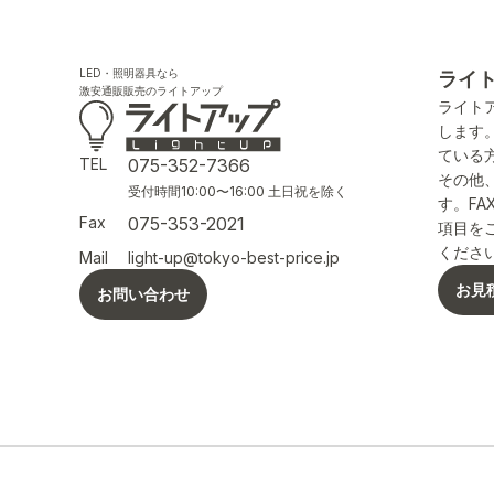
LED・照明器具なら
ライ
激安通販販売のライトアップ
ライト
します
ている
TEL
075-352-7366
その他
受付時間10:00〜16:00 土日祝を除く
す。F
Fax
075-353-2021
項目を
くださ
Mail
light-up@tokyo-best-price.jp
お見
お問い合わせ