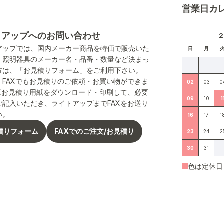
営業日カ
トアップへのお問い合わせ
アップでは、国内メーカー商品を特価で販売いた
日
月
。照明器具のメーカー名・品番・数量など決まっ
方は、「お見積りフォーム」をご利用下さい。
、FAXでもお見積りのご依頼・お買い物ができま
02
03
0
AXお見積り用紙をダウンロード・印刷して、必要
09
10
1
ご記入いただき、ライトアップまでFAXをお送り
い。
16
17
1
積りフォーム
FAXでのご注文/お見積り
23
24
2
30
31
色は定休日