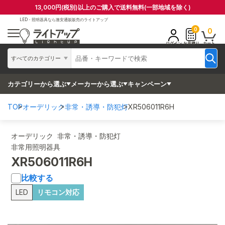
13,000円(税別)以上のご購入で送料無料(一部地域を除く)
LED・照明器具なら
激安通販販売のライトアップ
0
0
ログイン
お見積り
カート
すべてのカテゴリー
カテゴリーから選ぶ
メーカーから選ぶ
キャンペーン
TOP
オーデリック
非常・誘導・防犯灯
XR506011R6H
オーデリック 非常・誘導・防犯灯
非常用照明器具
XR506011R6H
比較する
LED
リモコン対応