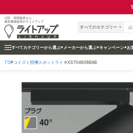
LED・照明器具なら
激安通販販売のライトアップ
すべてのカテゴリー
カテゴリーから選ぶ
メーカーから選ぶ
キャンペーン
お
すべて
TOP
コイズミ照明
スポットライト
XS704808BAB