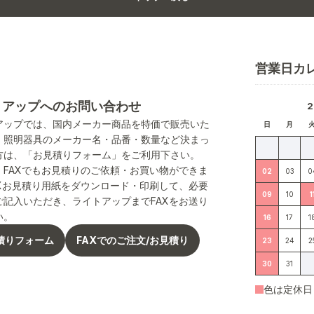
営業日カ
トアップへのお問い合わせ
アップでは、国内メーカー商品を特価で販売いた
日
月
。照明器具のメーカー名・品番・数量など決まっ
方は、「お見積りフォーム」をご利用下さい。
、FAXでもお見積りのご依頼・お買い物ができま
02
03
0
AXお見積り用紙をダウンロード・印刷して、必要
09
10
1
ご記入いただき、ライトアップまでFAXをお送り
い。
16
17
1
積りフォーム
FAXでのご注文/お見積り
23
24
2
30
31
色は定休日