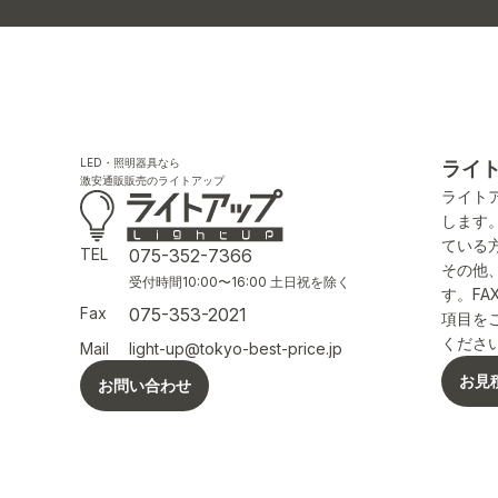
LED・照明器具なら
ライ
激安通販販売のライトアップ
ライト
します
ている
TEL
075-352-7366
その他
受付時間10:00〜16:00 土日祝を除く
す。F
Fax
075-353-2021
項目を
くださ
Mail
light-up@tokyo-best-price.jp
お見
お問い合わせ