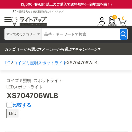
13,000円(税別)以上のご購入で送料無料(一部地域を除く)
LED・照明器具なら
激安通販販売のライトアップ
0
0
ログイン
お見積り
カート
すべてのカテゴリー
カテゴリーから選ぶ
メーカーから選ぶ
キャンペーン
TOP
コイズミ照明
スポットライト
XS704706WLB
コイズミ照明 スポットライト
LEDスポットライト
XS704706WLB
比較する
LED