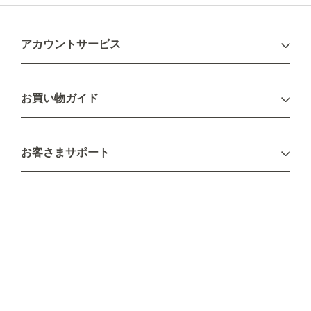
アカウントサービス
ログイン
お買い物ガイド
新規会員登録
お支払い方法
お客さまサポート
配送について
不良品・返品について
キャンセル・変更について
ご注文方法について
お見積り
ご注文フォーム
FAXのご注文・お見積り
メーカー保証・アフターケア
お問い合わせ
コラム