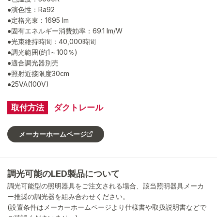
●演色性：Ra92
●定格光束：1695 lm
●固有エネルギー消費効率：69.1 lm/W
●光束維持時間：40,000時間
●調光範囲(約1～100％)
●適合調光器別売
●照射近接限度30cm
●25VA(100V)
取付方法
ダクトレール
メーカーホームページ
調光可能のLED製品について
調光可能型の照明器具をご注文される場合、該当照明器具メーカ
ー推奨の調光器を組み合わせください。
(設置条件はメーカーホームページより仕様書や取扱説明書などで