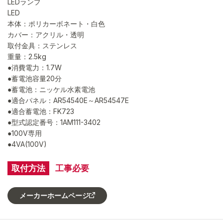
LEDランプ
LED
本体：ポリカーボネート・白色
カバー：アクリル・透明
取付金具：ステンレス
重量：2.5kg
●消費電力：1.7W
●蓄電池容量20分
●蓄電池：ニッケル水素電池
●適合パネル：AR54540E～AR54547E
●適合蓄電池：FK723
●型式認定番号：1AM111-3402
●100V専用
●4VA(100V)
取付方法
工事必要
メーカーホームページ