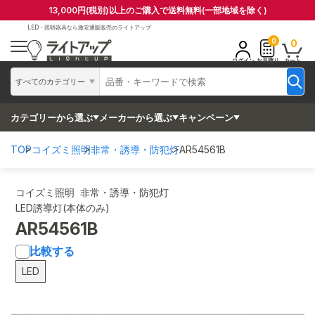
13,000円(税別)以上のご購入で送料無料(一部地域を除く)
LED・照明器具なら
激安通販販売のライトアップ
0
0
ログイン
お見積り
カート
すべてのカテゴリー
カテゴリーから選ぶ
メーカーから選ぶ
キャンペーン
TOP
コイズミ照明
非常・誘導・防犯灯
AR54561B
コイズミ照明 非常・誘導・防犯灯
LED誘導灯(本体のみ)
AR54561B
比較する
LED