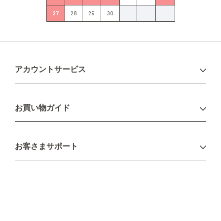
27
28
29
30
アカウントサービス
ログイン
お買い物ガイド
新規会員登録
お支払い方法
お客さまサポート
配送について
不良品・返品について
キャンセル・変更について
ご注文方法について
お見積り
ご注文フォーム
FAXのご注文・お見積り
メーカー保証・アフターケア