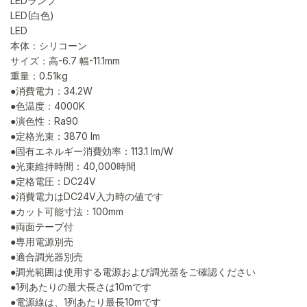
LEDランプ
LED(白色)
LED
本体：シリコーン
サイズ：高-6.7 幅-11.1mm
重量：0.51kg
●消費電力：34.2W
●色温度：4000K
●演色性：Ra90
●定格光束：3870 lm
●固有エネルギー消費効率：113.1 lm/W
●光束維持時間：40,000時間
●定格電圧：DC24V
●消費電力はDC24V入力時の値です
●カット可能寸法：100mm
●両面テープ付
●専用電源別売
●適合調光器別売
●調光範囲は使用する電源および調光器をご確認ください
●1列あたりの最大長さは10mです
●電源線は、1列あたり最長10mです