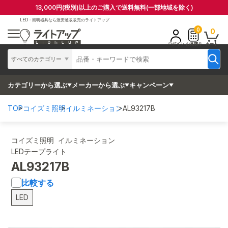
13,000円(税別)以上のご購入で送料無料(一部地域を除く)
LED・照明器具なら
激安通販販売のライトアップ
0
0
ログイン
お見積り
カート
すべてのカテゴリー
カテゴリーから選ぶ
メーカーから選ぶ
キャンペーン
TOP
コイズミ照明
イルミネーション
AL93217B
コイズミ照明 イルミネーション
LEDテープライト
AL93217B
比較する
LED