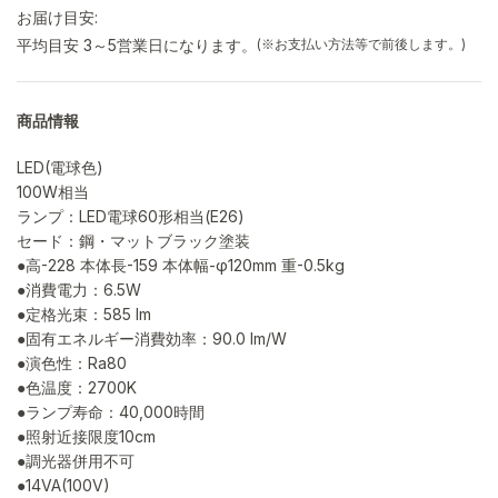
お届け目安:
平均目安 3～5営業日になります。
(※お支払い方法等で前後します。)
商品情報
LED(電球色)
100W相当
ランプ：LED電球60形相当(E26)
セード：鋼・マットブラック塗装
●高-228 本体長-159 本体幅-φ120mm 重-0.5kg
●消費電力：6.5W
●定格光束：585 lm
●固有エネルギー消費効率：90.0 lm/W
●演色性：Ra80
●色温度：2700K
●ランプ寿命：40,000時間
●照射近接限度10cm
●調光器併用不可
●14VA(100V)