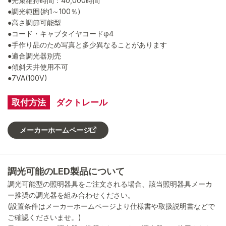
●光束維持時間：40,000時間
●調光範囲(約1～100％)
●高さ調節可能型
●コード・キャブタイヤコードφ4
●手作り品のため写真と多少異なることがあります
●適合調光器別売
●傾斜天井使用不可
●7VA(100V)
取付方法
ダクトレール
メーカーホームページ
調光可能のLED製品について
調光可能型の照明器具をご注文される場合、該当照明器具メーカ
ー推奨の調光器を組み合わせください。
(設置条件はメーカーホームページより仕様書や取扱説明書などで
ご確認くださいませ。)