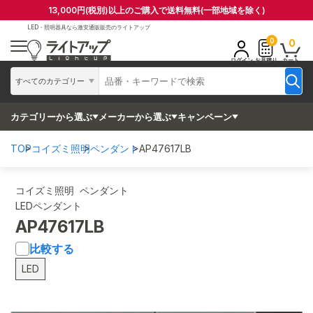
13,000円(税別)以上のご購入で送料無料(一部地域を除く)
LED・照明器具なら
激安通販販売のライトアップ
0
0
ログイン
お見積り
カート
すべてのカテゴリー
カテゴリーから選ぶ
メーカーから選ぶ
キャンペーン
TOP
コイズミ照明
ペンダント
AP47617LB
コイズミ照明 ペンダント
LEDペンダント
AP47617LB
比較する
LED