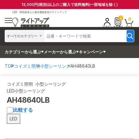
13,000円(税別)以上のご購入で送料無料(一部地域を除く)
LED・照明器具なら
激安通販販売のライトアップ
0
0
ログイン
お見積り
カート
すべてのカテゴリー
カテゴリーから選ぶ
メーカーから選ぶ
キャンペーン
TOP
コイズミ照明
小型シーリング
AH48640LB
コイズミ照明 小型シーリング
LED小型シーリング
AH48640LB
比較する
LED