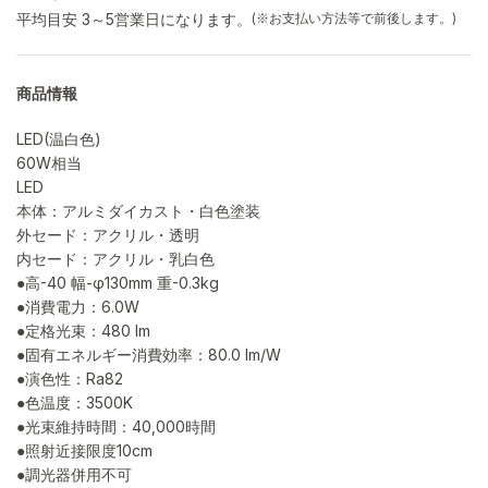
平均目安 3～5営業日になります。
(※お支払い方法等で前後します。)
商品情報
LED(温白色)
60W相当
LED
本体：アルミダイカスト・白色塗装
外セード：アクリル・透明
内セード：アクリル・乳白色
●高-40 幅-φ130mm 重-0.3kg
●消費電力：6.0W
●定格光束：480 lm
●固有エネルギー消費効率：80.0 lm/W
●演色性：Ra82
●色温度：3500K
●光束維持時間：40,000時間
●照射近接限度10cm
●調光器併用不可