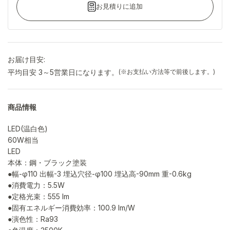
お見積りに追加
お届け目安:
平均目安 3～5営業日になります。
(※お支払い方法等で前後します。)
商品情報
LED(温白色)
60W相当
LED
本体：鋼・ブラック塗装
●幅-φ110 出幅-3 埋込穴径-φ100 埋込高-90mm 重-0.6kg
●消費電力：5.5W
●定格光束：555 lm
●固有エネルギー消費効率：100.9 lm/W
●演色性：Ra93