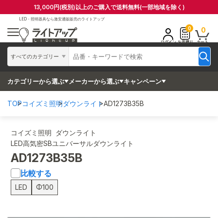
13,000円(税別)以上のご購入で送料無料(一部地域を除く)
LED・照明器具なら
激安通販販売のライトアップ
0
0
ログイン
お見積り
カート
すべてのカテゴリー
カテゴリーから選ぶ
メーカーから選ぶ
キャンペーン
TOP
コイズミ照明
ダウンライト
AD1273B35B
コイズミ照明 ダウンライト
LED高気密SBユニバーサルダウンライト
AD1273B35B
比較する
LED
Φ100