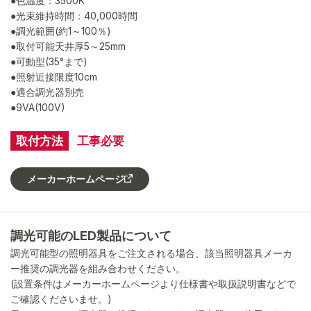
●色温度：3500K
●光束維持時間：40,000時間
●調光範囲(約1～100％)
●取付可能天井厚5～25mm
●可動型(35°まで)
●照射近接限度10cm
●適合調光器別売
●9VA(100V)
取付方法
工事必要
メーカーホームページ
調光可能のLED製品について
調光可能型の照明器具をご注文される場合、該当照明器具メーカ
ー推奨の調光器を組み合わせください。
(設置条件はメーカーホームページより仕様書や取扱説明書などで
ご確認くださいませ。)