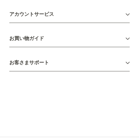
アカウントサービス
ログイン
お買い物ガイド
新規会員登録
お支払い方法
お客さまサポート
配送について
不良品・返品について
キャンセル・変更について
ご注文方法について
お見積り
ご注文フォーム
FAXのご注文・お見積り
メーカー保証・アフターケア
お問い合わせ
コラム