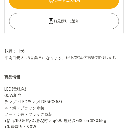
カートに入れる
お見積りに追加
お届け目安:
平均目安 3～5営業日になります。
(※お支払い方法等で前後します。)
商品情報
LED(電球色)
60W相当
ランプ：LEDランプLDF5(GX53)
枠：鋼・ブラック塗装
フード：鋼・ブラック塗装
●幅-φ110 出幅-3 埋込穴径-φ100 埋込高-68mm 重-0.5kg
●消費電力：5.0W