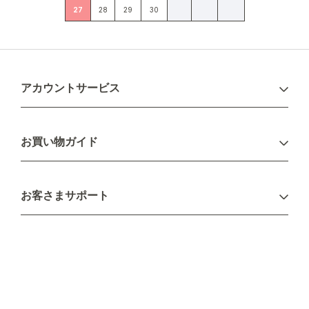
27
28
29
30
アカウントサービス
ログイン
お買い物ガイド
新規会員登録
お支払い方法
お客さまサポート
配送について
不良品・返品について
キャンセル・変更について
ご注文方法について
お見積り
ご注文フォーム
FAXのご注文・お見積り
メーカー保証・アフターケア