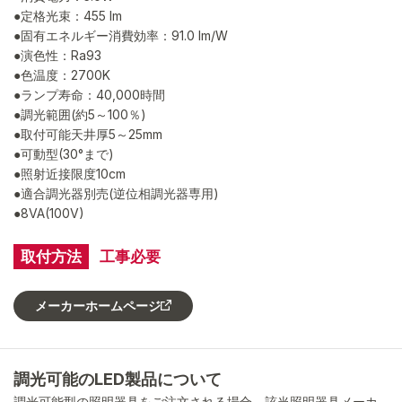
●定格光束：455 lm
●固有エネルギー消費効率：91.0 lm/W
●演色性：Ra93
●色温度：2700K
●ランプ寿命：40,000時間
●調光範囲(約5～100％)
●取付可能天井厚5～25mm
●可動型(30°まで)
●照射近接限度10cm
●適合調光器別売(逆位相調光器専用)
●8VA(100V)
取付方法
工事必要
メーカーホームページ
調光可能のLED製品について
調光可能型の照明器具をご注文される場合、該当照明器具メーカ