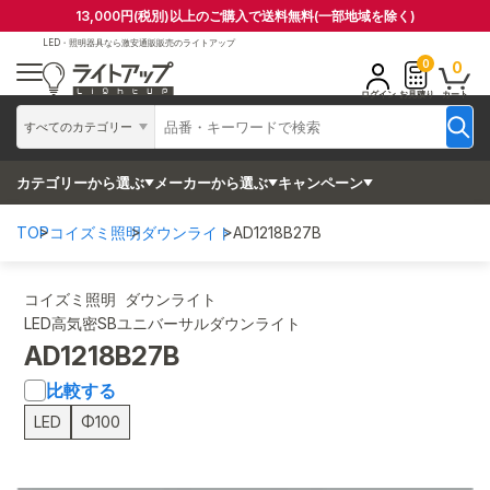
13,000円(税別)以上のご購入で送料無料(一部地域を除く)
LED・照明器具なら
激安通販販売のライトアップ
0
0
ログイン
お見積り
カート
すべてのカテゴリー
カテゴリーから選ぶ
メーカーから選ぶ
キャンペーン
TOP
コイズミ照明
ダウンライト
AD1218B27B
コイズミ照明 ダウンライト
LED高気密SBユニバーサルダウンライト
AD1218B27B
比較する
LED
Φ100