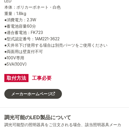
LED
本体：ポリカーボネート・白色
重量：1.8kg
●消費電力：2.3W
●蓄電池容量60分
●適合蓄電池：FK723
●型式認定番号：1AM221-3622
●天井吊下げ使用する場合は別売パーツをご使用ください
●両面用は壁直付不可
●100V専用
●5VA(100V)
取付方法
工事必要
メーカーホームページ
調光可能のLED製品について
調光可能型の照明器具をご注文される場合、該当照明器具メーカ