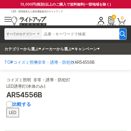
13,000円(税別)以上のご購入で送料無料(一部地域を除く)
LED・照明器具なら
激安通販販売のライトアップ
0
0
ログイン
お見積り
カート
すべてのカテゴリー
カテゴリーから選ぶ
メーカーから選ぶ
キャンペーン
TOP
コイズミ照明
非常・誘導・防犯灯
AR54556B
コイズミ照明 非常・誘導・防犯灯
LED誘導灯(本体のみ)
AR54556B
比較する
LED