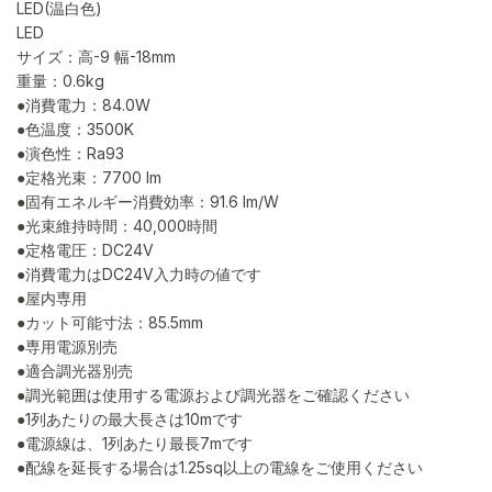
LED(温白色)
LED
サイズ：高-9 幅-18mm
重量：0.6kg
●消費電力：84.0W
●色温度：3500K
●演色性：Ra93
●定格光束：7700 lm
●固有エネルギー消費効率：91.6 lm/W
●光束維持時間：40,000時間
●定格電圧：DC24V
●消費電力はDC24V入力時の値です
●屋内専用
●カット可能寸法：85.5mm
●専用電源別売
●適合調光器別売
●調光範囲は使用する電源および調光器をご確認ください
●1列あたりの最大長さは10mです
●電源線は、1列あたり最長7mです
●配線を延長する場合は1.25sq以上の電線をご使用ください