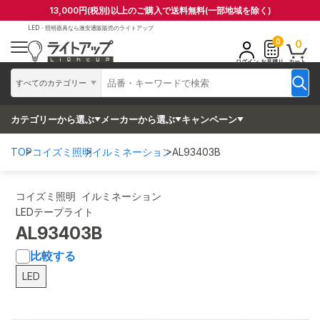
13,000円(税別)以上のご購入で送料無料(一部地域を除く)
LED・照明器具なら
激安通販販売のライトアップ
0
0
ログイン
お見積り
カート
すべてのカテゴリー
カテゴリーから選ぶ
メーカーから選ぶ
キャンペーン
TOP
コイズミ照明
イルミネーション
AL93403B
コイズミ照明 イルミネーション
LEDテープライト
AL93403B
比較する
LED