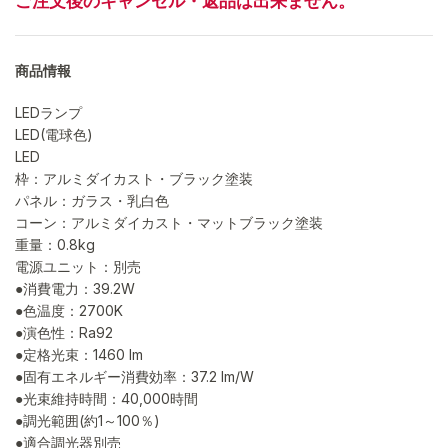
ご注文後のキャンセル・返品は出来ません。
商品情報
LEDランプ
LED(電球色)
LED
枠：アルミダイカスト・ブラック塗装
パネル：ガラス・乳白色
コーン：アルミダイカスト・マットブラック塗装
重量：0.8kg
電源ユニット：別売
●消費電力：39.2W
●色温度：2700K
●演色性：Ra92
●定格光束：1460 lm
●固有エネルギー消費効率：37.2 lm/W
●光束維持時間：40,000時間
●調光範囲(約1～100％)
●適合調光器別売