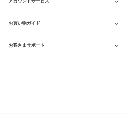
アカウントサービス
ログイン
お買い物ガイド
新規会員登録
お支払い方法
お客さまサポート
配送について
不良品・返品について
キャンセル・変更について
ご注文方法について
お見積り
ご注文フォーム
FAXのご注文・お見積り
メーカー保証・アフターケア
お問い合わせ
コラム