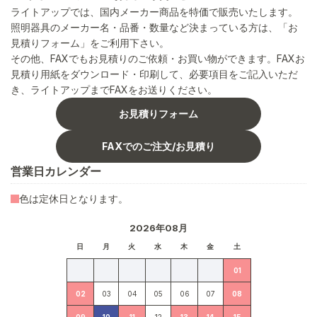
ライトアップでは、国内メーカー商品を特価で販売いたします。
照明器具のメーカー名・品番・数量など決まっている方は、「お
見積りフォーム」をご利用下さい。
その他、FAXでもお見積りのご依頼・お買い物ができます。FAXお
見積り用紙をダウンロード・印刷して、必要項目をご記入いただ
き、ライトアップまでFAXをお送りください。
お見積りフォーム
FAXでのご注文/お見積り
営業日カレンダー
色は定休日となります。
2026年08月
日
月
火
水
木
金
土
01
02
03
04
05
06
07
08
09
10
11
12
13
14
15