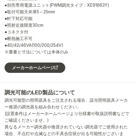
●別売専用電源ユニット(PWM調光タイプ：XE91663Y)
●取付可能天井厚5～25mm
●軒下対応可能
●照射近接限度30cm
●コネクタ付
●断熱施工不可
●40/42/46VA(100/200/254V)
※重量と寸法については本体のみ
メーカーホームページ
調光可能のLED製品について
調光可能型の照明器具をご注文される場合、該当照明器具メーカ
ー推奨の調光器を組み合わせください。
(設置条件はメーカーホームページより仕様書や取扱説明書などで
ご確認くださいませ。)
異なるメーカー調光器や推奨されていない調光器でご使用された
場合、不点灯や点滅などの不具合症状が出る可能性がございま