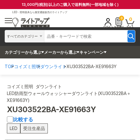
13,000円(税別)以上のご購入で送料無料(一部地域を除く)
LED・照明器具なら
激安通販販売のライトアップ
0
0
ログイン
お見積り
カート
すべてのカテゴリー
カテゴリーから選ぶ
メーカーから選ぶ
キャンペーン
TOP
コイズミ照明
ダウンライト
XU303522BA-XE91663Y
コイズミ照明 ダウンライト
LED防雨型ウォールウォッシャーダウンライト(XU303522BA＋
XE91663Y)
XU303522BA-XE91663Y
比較する
LED
受注生産品