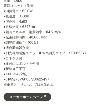
重量：7.6kg
電源ユニット：別売
●消費電力：60.0W
●色温度：3500K
●演色性：Ra83
●定格光束：6875 lm
●固有エネルギー消費効率：114.5 lm/W
●光束維持時間：40,000時間
●調光範囲(約1～100％)
●適合調光器別売
●別売専用電源ユニット(PWM調光タイプ：XE91663Y)
●コネクタ付
●取付にはボルトを使用
●断熱施工不可
●100-254V対応
●61/65/70VA(100/200/254V)
※重量と寸法については本体のみ
メーカーホームページ