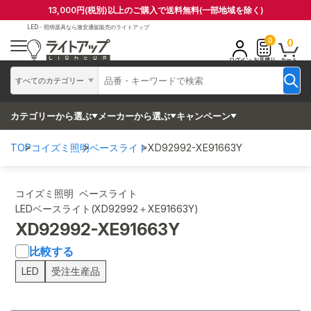
13,000円(税別)以上のご購入で送料無料(一部地域を除く)
LED・照明器具なら
激安通販販売のライトアップ
0
0
ログイン
お見積り
カート
すべてのカテゴリー
カテゴリーから選ぶ
メーカーから選ぶ
キャンペーン
TOP
コイズミ照明
ベースライト
XD92992-XE91663Y
コイズミ照明 ベースライト
LEDベースライト(XD92992＋XE91663Y)
XD92992-XE91663Y
比較する
LED
受注生産品