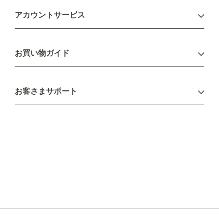
アカウントサービス
ログイン
お買い物ガイド
新規会員登録
お支払い方法
お客さまサポート
配送について
不良品・返品について
キャンセル・変更について
ご注文方法について
お見積り
ご注文フォーム
FAXのご注文・お見積り
メーカー保証・アフターケア
お問い合わせ
コラム