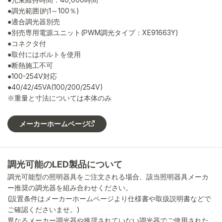
●調光範囲(約1～100％)
●適合調光器別売
●別売専用電源ユニット(PWM調光タイプ：XE91663Y)
●コネクタ付
●取付にはボルトを使用
●断熱施工不可
●100-254V対応
●40/42/45VA(100/200/254V)
※重量と寸法については本体のみ
メーカーホームページ
調光可能のLED製品について
調光可能型の照明器具をご注文される場合、該当照明器具メーカ
ー推奨の調光器を組み合わせください。
(設置条件はメーカーホームページより仕様書や取扱説明書などで
ご確認くださいませ。)
異なるメーカー調光器や推奨されていない調光器でご使用された