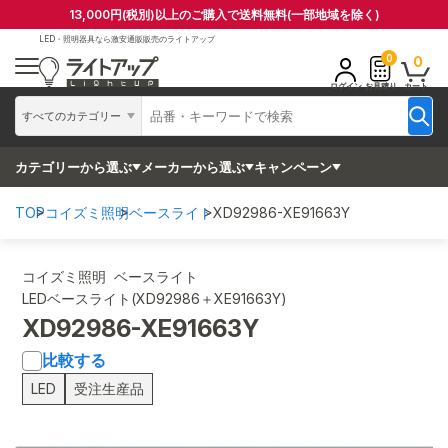
13,000円(税別)以上のご購入で送料無料(一部地域を除く)
LED・照明器具なら
激安通販販売のライトアップ
0
0
ログイン
お見積り
カート
すべてのカテゴリー
カテゴリーから選ぶ
メーカーから選ぶ
キャンペーン
TOP
コイズミ照明
ベースライト
XD92986-XE91663Y
コイズミ照明 ベースライト
LEDベースライト(XD92986＋XE91663Y)
XD92986-XE91663Y
比較する
LED
受注生産品