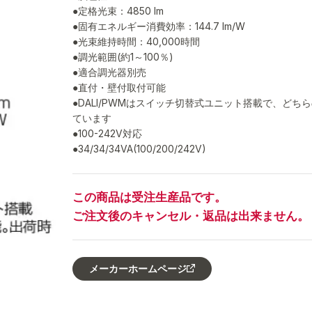
●定格光束：4850 lm
●固有エネルギー消費効率：144.7 lm/W
●光束維持時間：40,000時間
●調光範囲(約1～100％)
●適合調光器別売
●直付・壁付取付可能
●DALI/PWMはスイッチ切替式ユニット搭載で、ど
ています
●100-242V対応
●34/34/34VA(100/200/242V)
この商品は受注生産品です。
ご注文後のキャンセル・返品は出来ません。
メーカーホームページ