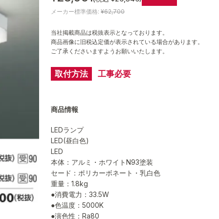
メーカー標準価格:
¥62,700
当社掲載商品は税抜表示となっております。
商品画像に旧税込定価が表示されている場合があります。
ご了承くださいますようお願いいたします。
取付方法
工事必要
商品情報
LEDランプ
LED(昼白色)
LED
本体：アルミ・ホワイトN93塗装
セード：ポリカーボネート・乳白色
重量：1.8kg
●消費電力：33.5W
●色温度：5000K
●演色性：Ra80