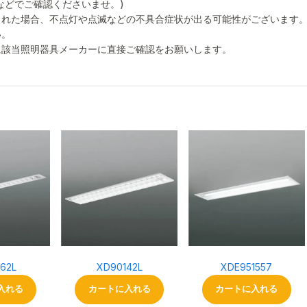
などでご確認くださいませ。)
された場合、不点灯や点滅などの不具合症状が出る可能性がございます
い。
に該当照明器具メーカーに直接ご確認をお願いします。
62L
XD90142L
XDE951557
入れる
カートに入れる
カートに入れる