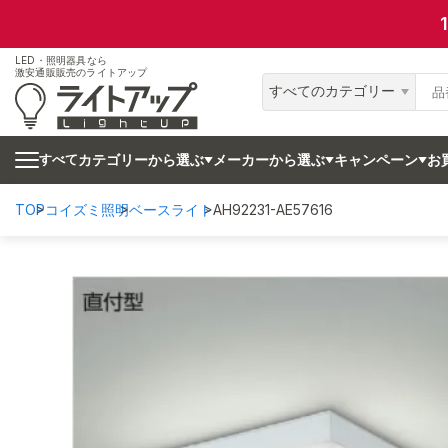
LED・照明器具なら
激安通販販売のライトアップ
すべてのカテゴリー
カテゴリーから選ぶ
メーカーから選ぶ
キャンペーン
お
すべて
TOP
コイズミ照明
ベースライト
AH92231-AE57616