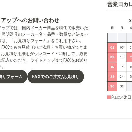
営業日カ
トアップへのお問い合わせ
アップでは、国内メーカー商品を特価で販売いた
日
月
。照明器具のメーカー名・品番・数量など決まっ
方は、「お見積りフォーム」をご利用下さい。
、FAXでもお見積りのご依頼・お買い物ができま
02
03
0
AXお見積り用紙をダウンロード・印刷して、必要
09
10
1
ご記入いただき、ライトアップまでFAXをお送り
い。
16
17
1
積りフォーム
FAXでのご注文/お見積り
23
24
2
30
31
色は定休日