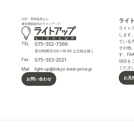
LED・照明器具なら
ライ
激安通販販売のライトアップ
ライト
します
ている
TEL
075-352-7366
その他
受付時間10:00〜16:00 土日祝を除く
す。F
Fax
075-353-2021
項目を
くださ
Mail
light-up@tokyo-best-price.jp
お見
お問い合わせ